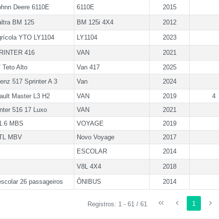
Johnn Deere 6110E
6110E
2015
altra BM 125
BM 125i 4X4
2012
grícola YTO LY1104
LY1104
2023
RINTER 416
VAN
2021
Teto Alto
Van 417
2025
nz 517 Sprinter A 3
Van
2024
ault Master L3 H2
VAN
2019
4
nter 516 17 Luxo
VAN
2021
1.6 MBS
VOYAGE
2019
 TL MBV
Novo Voyage
2017
ESCOLAR
2014
V8L 4X4
2018
scolar 26 passageiros
ÔNIBUS
2014
1
Registros: 1 - 61 / 61