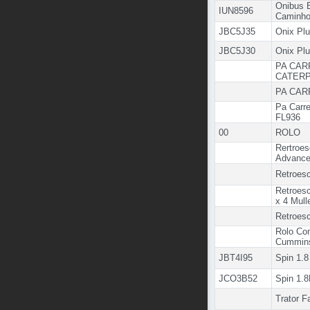
Onibus 
IUN8596
Caminho
JBC5J35
Onix Plu
JBC5J30
Onix Plu
PA CAR
CATERP
PA CAR
Pa Carre
FL936
00
ROLO
Rertroe
Advance
Retroes
Retroes
x 4 Mull
Retroes
Rolo Co
Cummins
JBT4I95
Spin 1.8
JCO3B52
Spin 1.8
Trator 