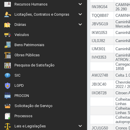
Recursos Humanos
CAMIN
IWJ8G54
26.280
Licitações, Contratos e Compras
TQQ8B87
CAMINH
Caminh
JBV5G19
Diárias
Mercede
IKW1053
Caminhã
Veículos
IJL0J82
Caminhã
Bens Patrimoniais
IJM3I01
Caminhã
Obras Públicas
Caminhã
IVH3353
ATRON 
Carrega
Pesquisa de Satisfação
185B
SIC
AWJ2748
Celta 1.
Chevrole
JBI3C40
LGPD
2022 / 2
IXO8728
Citroen 
PROCON
Colheita
Linhas
Solicitação de Serviço
Colheita
Linhas 
Processos
Colheita
autoprop
Leis e Legislações
JCU1G50
Cronos D