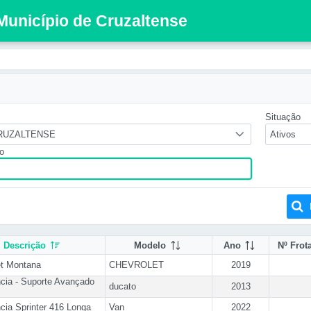
 Município de Cruzaltense
Situação
CRUZALTENSE
Ativos
o
Descrição
Modelo
Ano
Nº Frot
et Montana
CHEVROLET
2019
cia - Suporte Avançado
ducato
2013
ia Sprinter 416 Longa
Van
2022