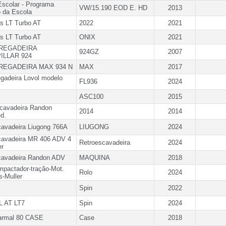
Escolar - Programa
VW/15.190 EOD E. HD
2013
 da Escola
s LT Turbo AT
2022
2021
s LT Turbo AT
ONIX
2021
REGADEIRA
924GZ
2007
ILLAR 924
REGADEIRA MAX 934 N
MAX
2017
gadeira Lovol modelo
FL936
2024
ASC100
2015
scavadeira Randon
2014
2014
d.
cavadeira Liugong 766A
LIUGONG
2024
cavadeira MR 406 ADV 4
Retroescavadeira
2024
er
cavadeira Randon ADV
MAQUINA
2018
mpactador-tração-Mot.
Rolo
2024
-Muller
Spin
2022
L AT LT7
Spin
2024
Farmal 80 CASE
Case
2018