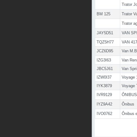
Trator 
BM 125
Trator V
Trator a
JAY5D51
VAN SP
TQZ5H77
VAN 417 
JCZ6D95
Van M.Be
IZG3I63
Van Ren
JBC5J61
Van Spri
IZW0I37
Voyage 
IYK3879
Voyage
IVR9129
ÔNIBUS
IYZ9A42
Ônibus
IVO0762
Ônibus e