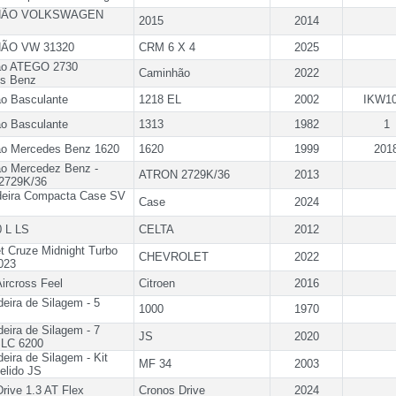
HÃO VOLKSWAGEN
2015
2014
ÃO VW 31320
CRM 6 X 4
2025
ão ATEGO 2730
Caminhão
2022
s Benz
o Basculante
1218 EL
2002
IKW1
o Basculante
1313
1982
1
o Mercedes Benz 1620
1620
1999
201
o Mercedez Benz -
ATRON 2729K/36
2013
2729K/36
deira Compacta Case SV
Case
2024
0 L LS
CELTA
2012
t Cruze Midnight Turbo
CHEVROLET
2022
023
Aircross Feel
Citroen
2016
deira de Silagem - 5
1000
1970
deira de Silagem - 7
JS
2020
SLC 6200
deira de Silagem - Kit
MF 34
2003
elido JS
rive 1.3 AT Flex
Cronos Drive
2024