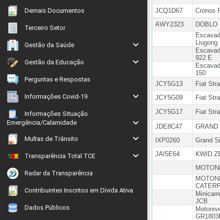
Demais Documentos
JCQ1D67
Cronos P
AWY2323
DOBLO
Terceiro Setor
Escavade
Liugong
Gestão da Saúde
Escavade
922 E
Gestão da Educação
Escavad
150
Perguntas e Respostas
JCY5G13
Fiat Str
Informações Covid-19
JCY5G09
Fiat Str
JCY5G17
Fiat Str
Informações Situação
Emergência/Calamidade
JDE8C47
GRAND 
Multas de Trânsito
IXP0260
Grand S
JAI5E64
KWID Z
Transparência Total TCE
MOTONI
Radar da Transparência
MOTON
CATERP
Contribuintes Inscritos em Dívida Ativa
Minicar
JCB
Dados Públicos
Motoniv
GR1803