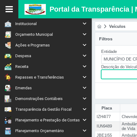
Portal da Transparência |
Institucional
Veículos
Orçamento Municipal
Filtros
Ações e Programas
Entidade
Despesa
MUNICÍPIO DE 
Receita
Descrição do Veícul
Repasses e Transferências
Emendas
Demonstrações Contábeis
Placa
Transparência da Gestão Fiscal
IZH4I77
Chevrol
Planejamento e Prestação de Contas
Ambulân
IUN9489
de Vida
Planejamento Orçamentário
JBE1I55
Ambulânc