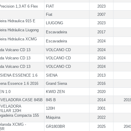
recision 1,3 AT 6 Flex
FIAT
2023
Fiat
2007
ira Hidraulica 915 E
LIUGONG
2023
ira Hidráulica Liugong
Escavadeira
2017
eira Hidráulica XCMG
Escavadeira
2024
ada Volcano CD 13
VOLCANO CD
2024
ada Volcano CD 13
VOLCANO CD
2024
ada Volcano CD 13
VOLCANO CD
2024
SIENA ESSENCE 1.6
SIENA
2013
iena Essence 1.6 2016
Grand Siena
2016
EN 1.0
KWID ZEN
2020
VELADORA CASE 845B
845 B
2014
201
IVELADORA
120H
2001
ILLAR 120H
regadeira Compacta 155
Máquina
2022
elaroda XCMG -
GR1803BR
2025
204
BR