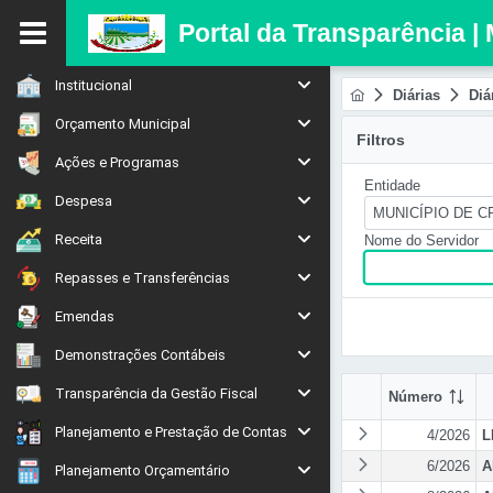
Portal da Transparência |
Institucional
Diárias
Diá
Orçamento Municipal
Filtros
Ações e Programas
Entidade
Despesa
MUNICÍPIO DE 
Receita
Nome do Servidor
Repasses e Transferências
Emendas
Demonstrações Contábeis
Transparência da Gestão Fiscal
Número
Planejamento e Prestação de Contas
4/2026
L
6/2026
A
Planejamento Orçamentário