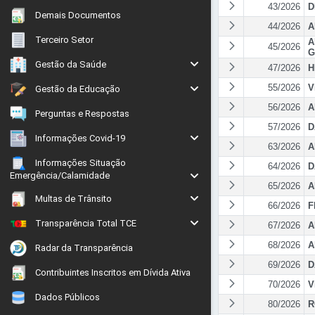
43/2026
D
Demais Documentos
44/2026
A
Terceiro Setor
A
45/2026
G
Gestão da Saúde
47/2026
H
55/2026
V
Gestão da Educação
56/2026
A
Perguntas e Respostas
57/2026
D
Informações Covid-19
63/2026
A
Informações Situação
64/2026
D
Emergência/Calamidade
65/2026
A
Multas de Trânsito
66/2026
F
Transparência Total TCE
67/2026
A
68/2026
A
Radar da Transparência
69/2026
D
Contribuintes Inscritos em Dívida Ativa
70/2026
V
Dados Públicos
80/2026
R