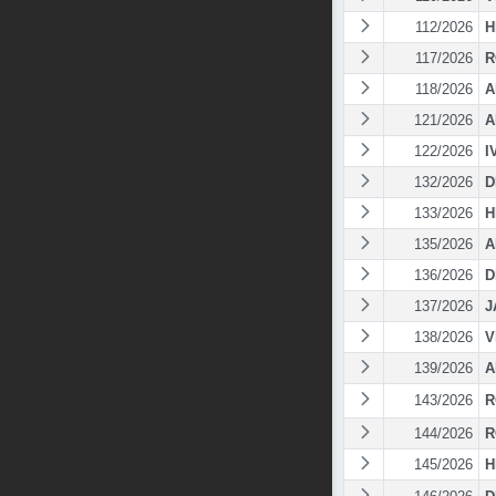
112/2026
H
117/2026
R
118/2026
A
121/2026
A
122/2026
I
132/2026
D
133/2026
H
135/2026
A
136/2026
D
137/2026
J
138/2026
V
139/2026
A
143/2026
R
144/2026
R
145/2026
H