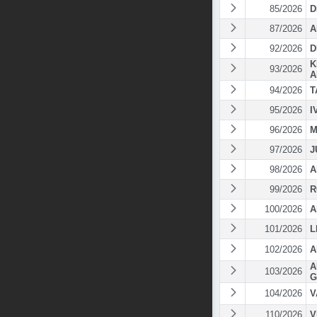
85/2026
D
87/2026
A
92/2026
D
K
93/2026
A
94/2026
T
95/2026
I
96/2026
M
97/2026
J
98/2026
A
99/2026
R
100/2026
A
101/2026
L
102/2026
A
A
103/2026
G
104/2026
V
110/2026
V