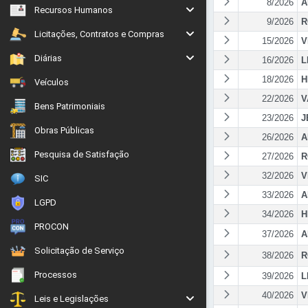
8/2026
A
Recursos Humanos
9/2026
R
Licitações, Contratos e Compras
15/2026
V
Diárias
16/2026
L
18/2026
H
Veículos
22/2026
V
Bens Patrimoniais
23/2026
J
Obras Públicas
26/2026
A
Pesquisa de Satisfação
27/2026
R
32/2026
V
SIC
33/2026
A
LGPD
34/2026
H
PROCON
37/2026
A
Solicitação de Serviço
38/2026
R
Processos
39/2026
L
40/2026
V
Leis e Legislações